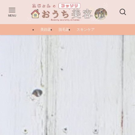
MENU
美顔器
脱毛器
スキンケア