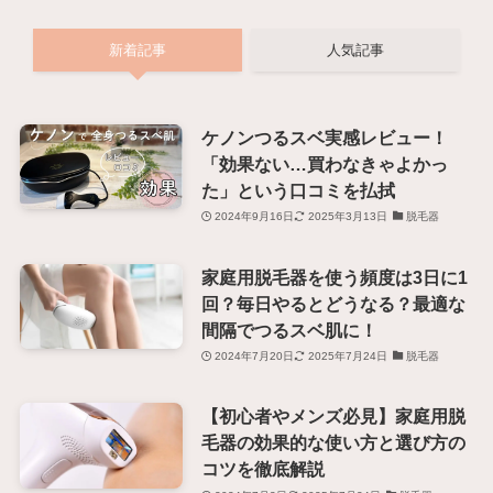
新着記事
人気記事
ケノンつるスベ実感レビュー！
「効果ない…買わなきゃよかっ
た」という口コミを払拭
2024年9月16日
2025年3月13日
脱毛器
家庭用脱毛器を使う頻度は3日に1
回？毎日やるとどうなる？最適な
間隔でつるスベ肌に！
2024年7月20日
2025年7月24日
脱毛器
【初心者やメンズ必見】家庭用脱
毛器の効果的な使い方と選び方の
コツを徹底解説